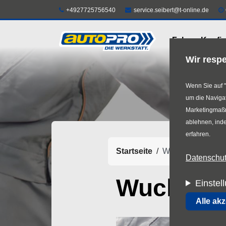
Direkt
Telefon:
E-Mail:
+4927725756540
service.seibert@t-online.de
zum
Felgen-Konfig
Inhalt
Wir respe
Wenn Sie auf "
um die Navigat
Marketingmaßna
ablehnen, inde
erfahren.
Startseite
Wuchten
Datenschutz
Wuchten
Einstel
Alle ak