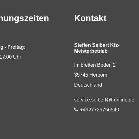
nungszeiten
Kontakt
Steffen Seibert Kfz-
 - Freitag:
Meisterbetrieb
 17:00 Uhr
Im breiten Boden 2
35745
Herborn
Deutschland
E-Mail:
service.seibert@t-online.de
Telefon:
+4927725756540