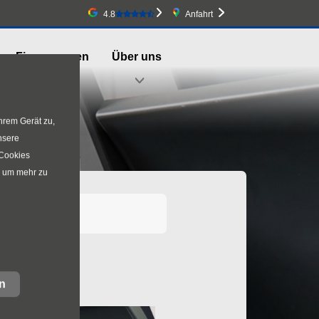
Google-Bewertung
4.8
Anfahrt
Firmenwagen
Über uns
hrem Gerät zu,
nsere
 Cookies
, um mehr zu
n